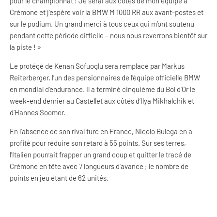
pour le championnat ! Je serai aux côtés de mon équipe à
Crémone et j’espère voir la BMW M 1000 RR aux avant-postes et
sur le podium. Un grand merci à tous ceux qui m’ont soutenu
pendant cette période difficile – nous nous reverrons bientôt sur
la piste ! »
Le protégé de Kenan Sofuoglu sera remplacé par Markus
Reiterberger, l’un des pensionnaires de l’équipe officielle BMW
en mondial d’endurance. Il a terminé cinquième du Bol d’Or le
week-end dernier au Castellet aux côtés d’Ilya Mikhalchik et
d’Hannes Soomer.
En l’absence de son rival turc en France, Nicolo Bulega en a
profité pour réduire son retard à 55 points. Sur ses terres,
l’Italien pourrait frapper un grand coup et quitter le tracé de
Crémone en tête avec 7 longueurs d’avance ; le nombre de
points en jeu étant de 62 unités.