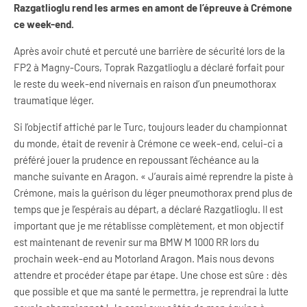
Razgatlioglu rend les armes en amont de l’épreuve à Crémone
ce week-end.
Après avoir chuté et percuté une barrière de sécurité lors de la
FP2 à Magny-Cours, Toprak Razgatlioglu a déclaré forfait pour
le reste du week-end nivernais en raison d’un pneumothorax
traumatique léger.
Si l’objectif affiché par le Turc, toujours leader du championnat
du monde, était de revenir à Crémone ce week-end, celui-ci a
préféré jouer la prudence en repoussant l’échéance au la
manche suivante en Aragon. « J’aurais aimé reprendre la piste à
Crémone, mais la guérison du léger pneumothorax prend plus de
temps que je l’espérais au départ, a déclaré Razgatlioglu. Il est
important que je me rétablisse complètement, et mon objectif
est maintenant de revenir sur ma BMW M 1000 RR lors du
prochain week-end au Motorland Aragon. Mais nous devons
attendre et procéder étape par étape. Une chose est sûre : dès
que possible et que ma santé le permettra, je reprendrai la lutte