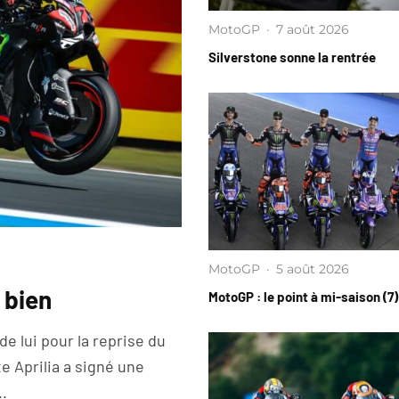
MotoGP
·
7 août 2026
Silverstone sonne la rentrée
MotoGP
·
5 août 2026
 bien
MotoGP : le point à mi-saison (7)
de lui pour la reprise du
e Aprilia a signé une
..