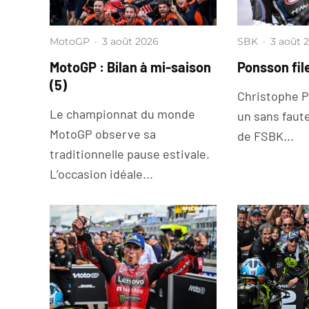
MotoGP
·
3 août 2026
SBK
·
3 août 
MotoGP : Bilan à mi-saison
Ponsson file
(5)
Christophe P
Le championnat du monde
un sans faute
MotoGP observe sa
de FSBK...
traditionnelle pause estivale.
L’occasion idéale...