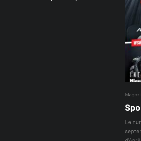
Magazi
Spo
Le num
septem
d’Apri