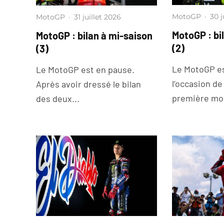
MotoGP
·
30 j
MotoGP
·
31 juillet 2026
MotoGP : bi
MotoGP : bilan à mi-saison
(2)
(3)
Le MotoGP e
Le MotoGP est en pause.
l’occasion de
Après avoir dressé le bilan
première moi
des deux...