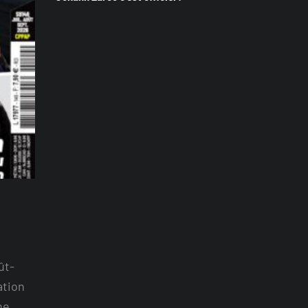
ût-
ation
ne