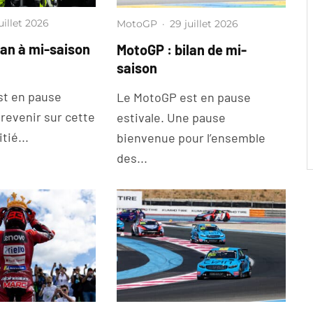
uillet 2026
MotoGP
·
29 juillet 2026
lan à mi-saison
MotoGP : bilan de mi-
saison
st en pause
Le MotoGP est en pause
 revenir sur cette
estivale. Une pause
tié...
bienvenue pour l’ensemble
des...