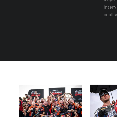
interv
coulis