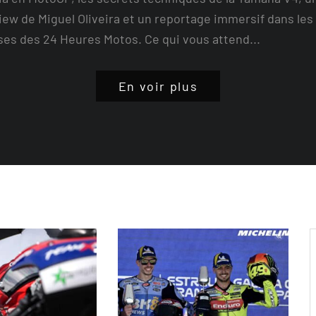
iew de Miguel Oliveira et un reportage immersif dans les
ses des 24 Heures Motos. Ce qui vous attend...
En voir plus