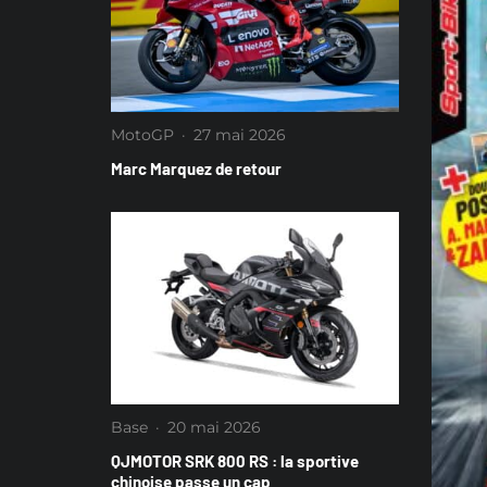
MotoGP
·
27 mai 2026
Marc Marquez de retour
Base
·
20 mai 2026
QJMOTOR SRK 800 RS : la sportive
chinoise passe un cap