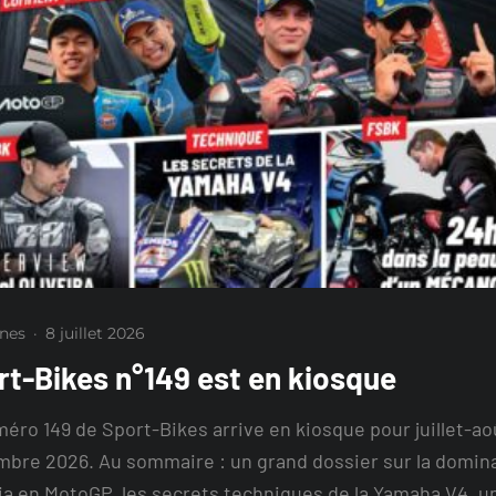
nes
·
8 juillet 2026
rt-Bikes n°149 est en kiosque
éro 149 de Sport-Bikes arrive en kiosque pour juillet-ao
bre 2026. Au sommaire : un grand dossier sur la domin
lia en MotoGP, les secrets techniques de la Yamaha V4, u