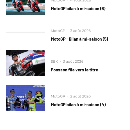
MotoGP
·
4 août 2026
MotoGP bilan à mi-saison (6)
MotoGP
·
3 août 2026
MotoGP : Bilan à mi-saison (5)
SBK
·
3 août 2026
Ponsson file vers le titre
MotoGP
·
2 août 2026
MotoGP bilan à mi-saison (4)