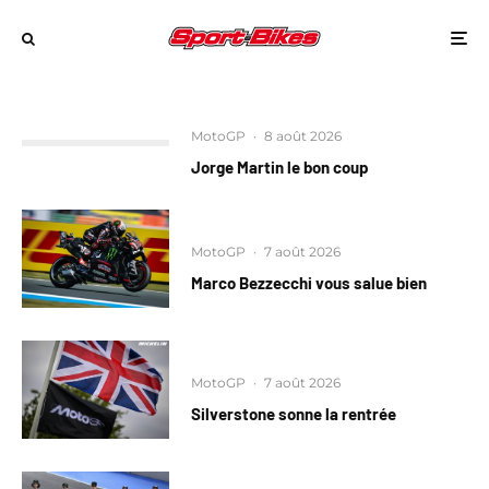
MotoGP
·
8 août 2026
Jorge Martin le bon coup
MotoGP
·
7 août 2026
Marco Bezzecchi vous salue bien
MotoGP
·
7 août 2026
Silverstone sonne la rentrée