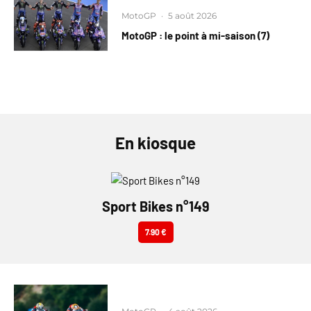
MotoGP
·
5 août 2026
MotoGP : le point à mi-saison (7)
En kiosque
Sport Bikes n°149
7.90 €