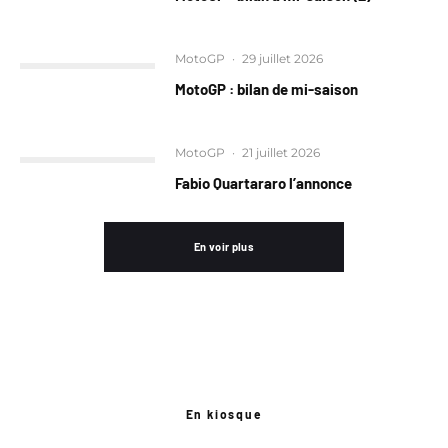
MotoGP
·
29 juillet 2026
MotoGP : bilan de mi-saison
MotoGP
·
21 juillet 2026
Fabio Quartararo l’annonce
En voir plus
En kiosque