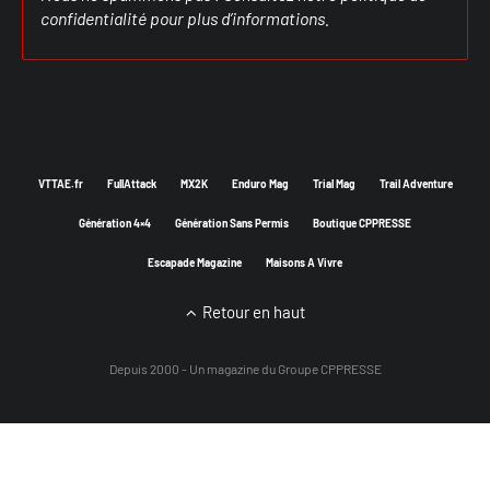
confidentialité
pour plus d’informations.
VTTAE.fr
FullAttack
MX2K
Enduro Mag
Trial Mag
Trail Adventure
Génération 4×4
Génération Sans Permis
Boutique CPPRESSE
Escapade Magazine
Maisons A Vivre
Retour en haut
Depuis 2000 - Un magazine du
Groupe CPPRESSE