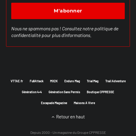
Nous ne spammons pas ! Consultez notre
politique de
confidentialité
pour plus d’informations.
VTTAE.fr
FullAttack
MX2K
Enduro Mag
Trial Mag
Trail Adventure
Génération 4×4
Génération Sans Permis
Boutique CPPRESSE
Escapade Magazine
Maisons A Vivre
Retour en haut
Depuis 2000 - Un magazine du
Groupe CPPRESSE