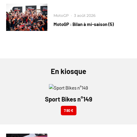
MotoGP
·
3 août 2026
MotoGP : Bilan à mi-saison (5)
En kiosque
Sport Bikes n°149
7.90 €