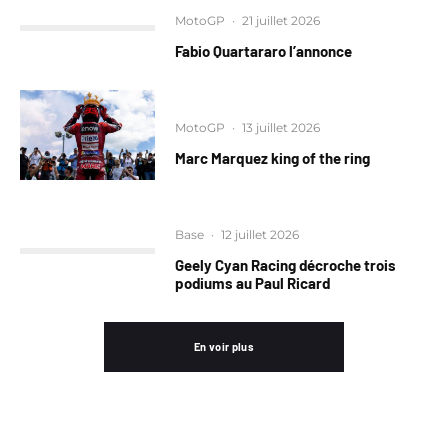
MotoGP
·
21 juillet 2026
Fabio Quartararo l’annonce
MotoGP
·
13 juillet 2026
Marc Marquez king of the ring
Base
·
12 juillet 2026
Geely Cyan Racing décroche trois
podiums au Paul Ricard
En voir plus