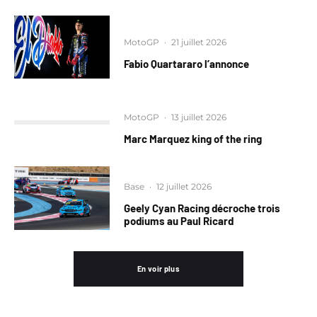
MotoGP
·
21 juillet 2026
Fabio Quartararo l’annonce
MotoGP
·
13 juillet 2026
Marc Marquez king of the ring
Base
·
12 juillet 2026
Geely Cyan Racing décroche trois
podiums au Paul Ricard
En voir plus