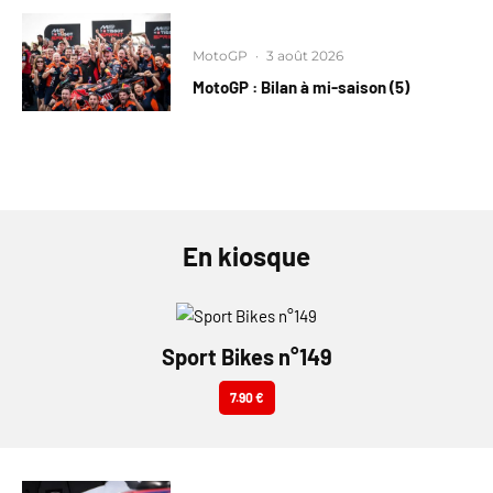
MotoGP
·
3 août 2026
MotoGP : Bilan à mi-saison (5)
En kiosque
Sport Bikes n°149
7.90 €