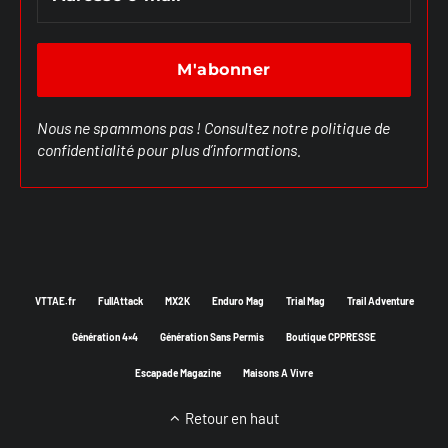
Nous ne spammons pas ! Consultez notre
politique de
confidentialité
pour plus d’informations.
VTTAE.fr
FullAttack
MX2K
Enduro Mag
Trial Mag
Trail Adventure
Génération 4×4
Génération Sans Permis
Boutique CPPRESSE
Escapade Magazine
Maisons A Vivre
Retour en haut