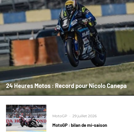
24 Heures Motos : Record pour Nicolo Canepa
MotoGP
·
29 juillet 2026
MotoGP : bilan de mi-saison