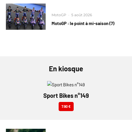
MotoGP
·
5 août 2026
MotoGP : le point à mi-saison (7)
En kiosque
Sport Bikes n°149
7.90 €