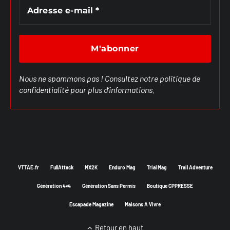
Nous ne spammons pas ! Consultez notre
politique de
confidentialité
pour plus d’informations.
VTTAE.fr
FullAttack
MX2K
Enduro Mag
Trial Mag
Trail Adventure
Génération 4×4
Génération Sans Permis
Boutique CPPRESSE
Escapade Magazine
Maisons A Vivre
Retour en haut