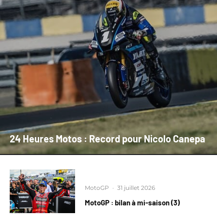
24 Heures Motos : Record pour Nicolo Canepa
MotoGP
·
31 juillet 2026
MotoGP : bilan à mi-saison (3)