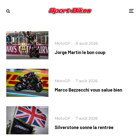
MotoGP
·
8 août 2026
Jorge Martin le bon coup
MotoGP
·
7 août 2026
Marco Bezzecchi vous salue bien
MotoGP
·
7 août 2026
Silverstone sonne la rentrée