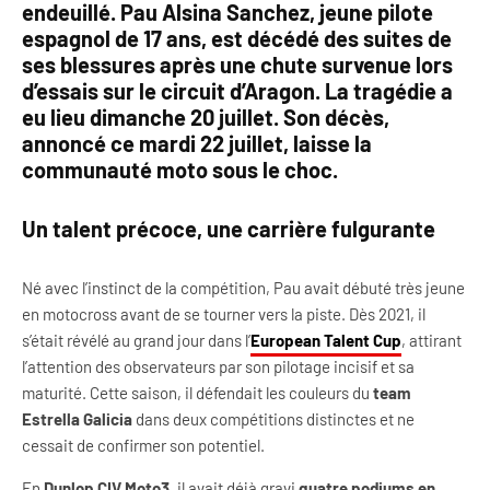
endeuillé. Pau Alsina Sanchez, jeune pilote
espagnol de 17 ans, est décédé des suites de
ses blessures après une chute survenue lors
d’essais sur le circuit d’Aragon. La tragédie a
eu lieu dimanche 20 juillet. Son décès,
annoncé ce mardi 22 juillet, laisse la
communauté moto sous le choc.
Un talent précoce, une carrière fulgurante
Né avec l’instinct de la compétition, Pau avait débuté très jeune
en motocross avant de se tourner vers la piste. Dès 2021, il
s’était révélé au grand jour dans l’
European Talent Cup
, attirant
l’attention des observateurs par son pilotage incisif et sa
maturité. Cette saison, il défendait les couleurs du
team
Estrella Galicia
dans deux compétitions distinctes et ne
cessait de confirmer son potentiel.
En
Dunlop CIV Moto3
, il avait déjà gravi
quatre podiums en