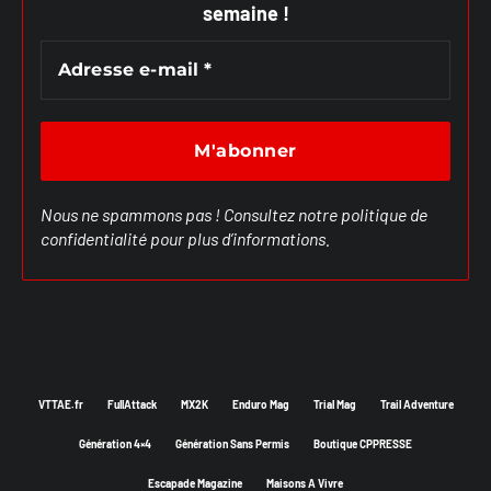
semaine !
Nous ne spammons pas ! Consultez notre
politique de
confidentialité
pour plus d’informations.
VTTAE.fr
FullAttack
MX2K
Enduro Mag
Trial Mag
Trail Adventure
Génération 4×4
Génération Sans Permis
Boutique CPPRESSE
Escapade Magazine
Maisons A Vivre