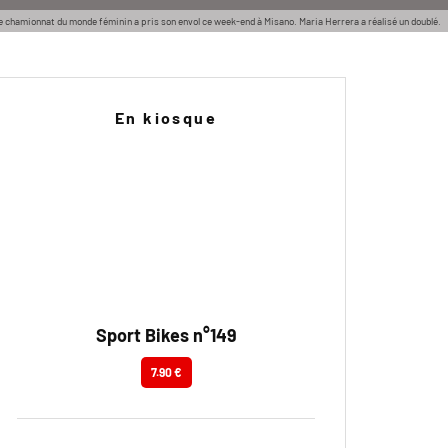
e chamionnat du monde féminin a pris son envol ce week-end à Misano. Maria Herrera a réalisé un doublé.
En kiosque
Sport Bikes n°149
7.90 €