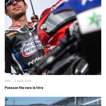
SBK
·
3 août 2026
Ponsson file vers le titre