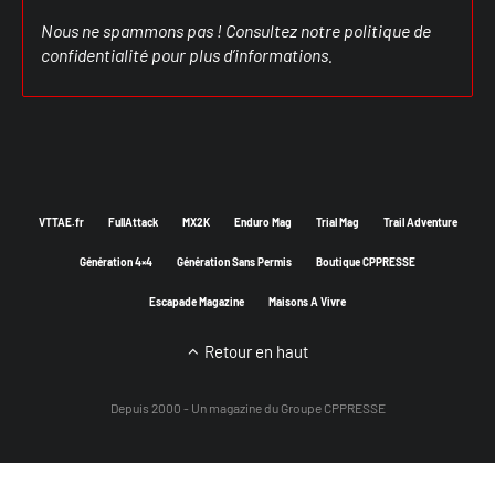
Nous ne spammons pas ! Consultez notre
politique de
confidentialité
pour plus d’informations.
VTTAE.fr
FullAttack
MX2K
Enduro Mag
Trial Mag
Trail Adventure
Génération 4×4
Génération Sans Permis
Boutique CPPRESSE
Escapade Magazine
Maisons A Vivre
Retour en haut
Depuis 2000 - Un magazine du
Groupe CPPRESSE