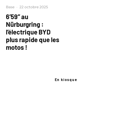
Base
·
22 octobre 2025
6’59’’ au
Nürburgring :
l’électrique BYD
plus rapide que les
motos !
En kiosque