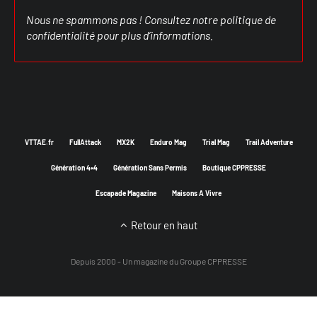
Nous ne spammons pas ! Consultez notre
politique de
confidentialité
pour plus d’informations.
VTTAE.fr
FullAttack
MX2K
Enduro Mag
Trial Mag
Trail Adventure
Génération 4×4
Génération Sans Permis
Boutique CPPRESSE
Escapade Magazine
Maisons A Vivre
Retour en haut
Depuis 2000 - Un magazine du
Groupe CPPRESSE