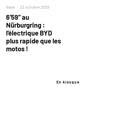
Base
·
22 octobre 2025
6’59’’ au
Nürburgring :
l’électrique BYD
plus rapide que les
motos !
En kiosque