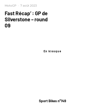
MotoGP
·
7 août 2023
Fast Récap’ : GP de
Silverstone – round
09
En kiosque
Sport Bikes n°149