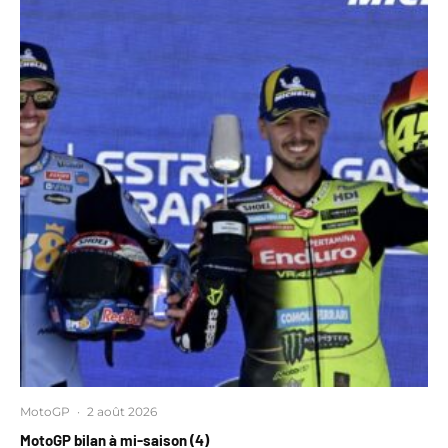
MotoGP
·
2 août 2026
MotoGP bilan à mi-saison (4)