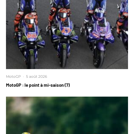
MotoGP
·
5 août 2026
MotoGP : le point à mi-saison (7)