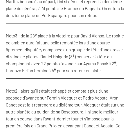
Martin, bousculé au départ, fini sixième et reprend la deuxième
place du général, à 41 points de Francesco Bagnaia. On notera la
douzième place de Pol Espargaro pour son retour.
e
Moto3 : de la 28
place à la victoire pour David Alonso. Le rookie
colombien aura fait une belle remontée lors d’une course
âprement disputée, composée d’un groupe de tête d’une grosse
e
dizaine de pilotes. Daniel Holgado (3
) conserve la tête du
e
championnat avec 22 points d’avance sur Ayumu Sasaki (2
).
e
Lorenzo Fellon termine 24
pour son retour en piste.
Moto2 : alors qu’il s’était échappé et comptait plus d’une
seconde d’avance sur Fermin Aldeguer et Pedro Acosta, Aron
Canet s’est fait reprendre au dixième tour. Aldeguer était sur une
autre planète au guidon de sa Boscoscuro. Il signe le meilleur
tour en course dans l’avant-dernier tour et s’impose pour la
première fois en Grand Prix, en devançant Canet et Acosta. Ce