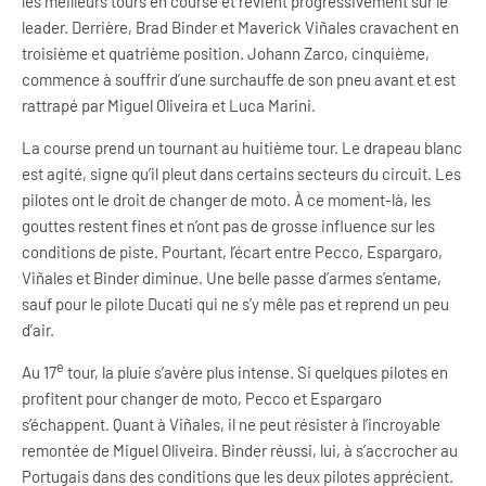
les meilleurs tours en course et revient progressivement sur le
leader. Derrière, Brad Binder et Maverick Viñales cravachent en
troisième et quatrième position. Johann Zarco, cinquième,
commence à souffrir d’une surchauffe de son pneu avant et est
rattrapé par Miguel Oliveira et Luca Marini.
La course prend un tournant au huitième tour. Le drapeau blanc
est agité, signe qu’il pleut dans certains secteurs du circuit. Les
pilotes ont le droit de changer de moto. À ce moment-là, les
gouttes restent fines et n’ont pas de grosse influence sur les
conditions de piste. Pourtant, l’écart entre Pecco, Espargaro,
Viñales et Binder diminue. Une belle passe d’armes s’entame,
sauf pour le pilote Ducati qui ne s’y mêle pas et reprend un peu
d’air.
e
Au 17
tour, la pluie s’avère plus intense. Si quelques pilotes en
profitent pour changer de moto, Pecco et Espargaro
s’échappent. Quant à Viñales, il ne peut résister à l’incroyable
remontée de Miguel Oliveira. Binder réussi, lui, à s’accrocher au
Portugais dans des conditions que les deux pilotes apprécient.