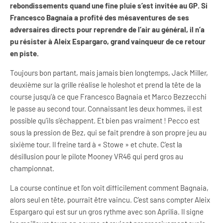
rebondissements quand une fine pluie s’est invitée au GP. Si
Francesco Bagnaia a profité des mésaventures de ses
adversaires directs pour reprendre de l’air au général, il n’a
pu résister à Aleix Espargaro, grand vainqueur de ce retour
en piste.
Toujours bon partant, mais jamais bien longtemps, Jack Miller,
deuxième sur la grille réalise le holeshot et prend la tête de la
course jusqu’à ce que Francesco Bagnaia et Marco Bezzecchi
le passe au second tour. Connaissant les deux hommes, il est
possible qu’ils s’échappent. Et bien pas vraiment ! Pecco est
sous la pression de Bez, qui se fait prendre à son propre jeu au
sixième tour. Il freine tard à « Stowe » et chute. C’est la
désillusion pour le pilote Mooney VR46 qui perd gros au
championnat.
La course continue et l’on voit difficilement comment Bagnaia,
alors seul en tête, pourrait être vaincu. C’est sans compter Aleix
Espargaro qui est sur un gros rythme avec son Aprilia. Il signe