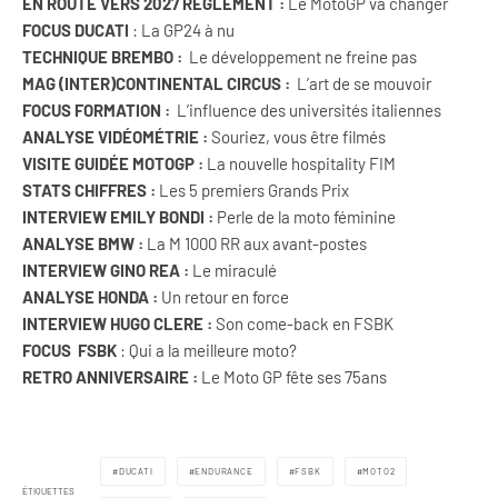
EN ROUTE VERS 2027 RÈGLEMENT :
Le MotoGP va changer
FOCUS DUCATI
: La GP24 à nu
TECHNIQUE BREMBO :
Le développement ne freine pas
MAG (INTER)CONTINENTAL CIRCUS :
L’art de se mouvoir
FOCUS FORMATION :
L’influence des universités italiennes
ANALYSE VIDÉOMÉTRIE :
Souriez, vous être filmés
VISITE GUIDÉE MOTOGP :
La nouvelle hospitality FIM
STATS CHIFFRES :
Les 5 premiers Grands Prix
INTERVIEW EMILY BONDI :
Perle de la moto féminine
ANALYSE BMW :
La M 1000 RR aux avant-postes
INTERVIEW GINO REA :
Le miraculé
ANALYSE HONDA :
Un retour en force
INTERVIEW HUGO CLERE :
Son come-back en FSBK
FOCUS FSBK
: Qui a la meilleure moto?
RETRO ANNIVERSAIRE :
Le Moto GP fête ses 75ans
DUCATI
ENDURANCE
FSBK
MOTO2
ÉTIQUETTES