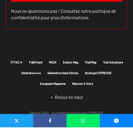
Nous ne spammons pas ! Consultez notre
politique de
confidentialité
pour plus d’informations.
VTTAE.fr
FullAttack
MX2K
Enduro Mag
Trial Mag
Trail Adventure
Génération 4×4
Génération Sans Permis
Boutique CPPRESSE
Escapade Magazine
Maisons A Vivre
Retour en haut
Depuis 2000 - Un magazine du
Groupe CPPRESSE