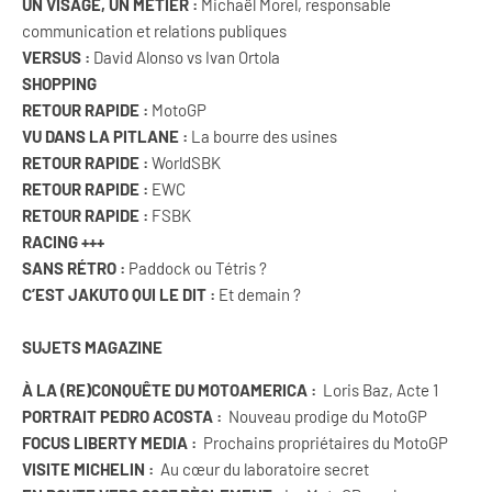
UN VISAGE, UN MÉTIER :
Michaël Morel, responsable
communication et relations publiques
VERSUS :
David Alonso vs Ivan Ortola
SHOPPING
RETOUR RAPIDE :
MotoGP
VU DANS LA PITLANE :
La bourre des usines
RETOUR RAPIDE :
WorldSBK
RETOUR RAPIDE :
EWC
RETOUR RAPIDE :
FSBK
RACING +++
SANS RÉTRO :
Paddock ou Tétris ?
C’EST JAKUTO QUI LE DIT :
Et demain ?
SUJETS MAGAZINE
À LA (RE)CONQUÊTE DU MOTOAMERICA :
Loris Baz, Acte 1
PORTRAIT PEDRO ACOSTA :
Nouveau prodige du MotoGP
FOCUS LIBERTY MEDIA :
Prochains propriétaires du MotoGP
VISITE MICHELIN :
Au cœur du laboratoire secret