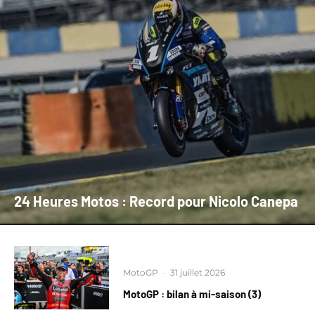
24 Heures Motos : Record pour Nicolo Canepa
MotoGP
·
31 juillet 2026
MotoGP : bilan à mi-saison (3)