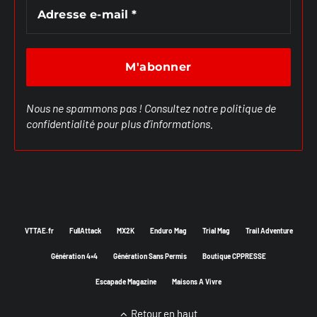
Nous ne spammons pas ! Consultez notre
politique de
confidentialité
pour plus d’informations.
VTTAE.fr
FullAttack
MX2K
Enduro Mag
Trial Mag
Trail Adventure
Génération 4×4
Génération Sans Permis
Boutique CPPRESSE
Escapade Magazine
Maisons A Vivre
Retour en haut