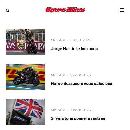
MotoGP
·
8 août 2026
Jorge Martin le bon coup
MotoGP
·
7 août 2026
Marco Bezzecchi vous salue bien
MotoGP
·
7 août 2026
Silverstone sonne la rentrée