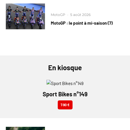
MotoGP
·
5 août 2026
MotoGP : le point à mi-saison (7)
En kiosque
Sport Bikes n°149
7.90 €