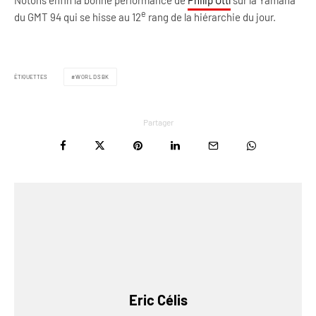
Notons enfin la bonne performance de
Philip Ottl
sur la Yamaha
e
du GMT 94 qui se hisse au 12
rang de la hiérarchie du jour.
ÉTIQUETTES
WORLDSBK
Partager
Eric Célis