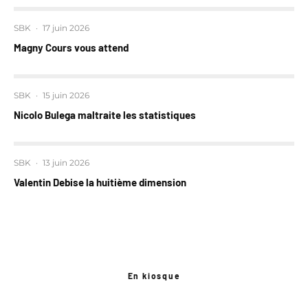
SBK
·
17 juin 2026
Magny Cours vous attend
SBK
·
15 juin 2026
Nicolo Bulega maltraite les statistiques
SBK
·
13 juin 2026
Valentin Debise la huitième dimension
En kiosque