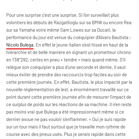
Pour une surprise c’est une surprise. Si l’on surveillait plus
volontiers les débuts de Razgatlioglu sur sa BMW ou encore Rea
sur sa Yamaha voire même Sam Lowes sur sa Ducati, la
performance du jour est venue du coéquipier d’Alvaro Bautista ;
Nicolo Bulega
. En effet le jeune italien s’est hissé en haut de la
hiérarchie et de belle manière en signant un prometteur chrono
en 1’38’’292, certes en pneu « tendre » mais quand même. S’il
relègue son coéquipier à plus d’une seconde et demie, il vaut
mieux éviter de prendre des raccourcis trop faciles au soir de
cette première journée. En effet, Bautista, le plus impacté par la
nouvelle réglementation de lest, a énormément travaillé sur ce
point durant cette première journée afin de mesurer l’impact de
ce surplus de poids sur les réactions de sa machine. Il n’en reste
pas moins vrai que Bulega a été impressionnant même si ce
dernier avoue ne pas vouloir s’enflammer. « Oui je suis rapide
sur un tour mais il faut surtout que je travaille mon rythme de
course avec des pneus usés. Plus je serais rapide dans cette