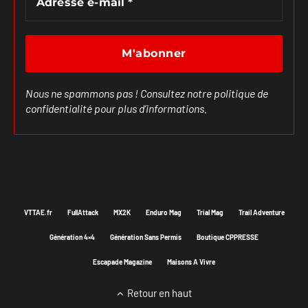
Nous ne spammons pas ! Consultez notre
politique de
confidentialité
pour plus d’informations.
VTTAE.fr
FullAttack
MX2K
Enduro Mag
Trial Mag
Trail Adventure
Génération 4×4
Génération Sans Permis
Boutique CPPRESSE
Escapade Magazine
Maisons A Vivre
Retour en haut