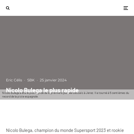
Eric Célis
·
SBK
·
25 janvier 2024
Nicolo Bulega le plus rapide
Nicolo Bulega a été le plus rapide de la première journée d'essais à Jerez. Il a tourné à 5 centièmes du
record de la piste espagnole.
Nicolo Bulega, champion du monde Supersport 2023 et rookie