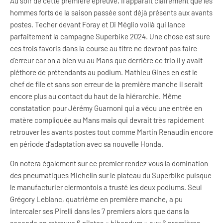
Au soir de cette première épreuve, il apparait clairement que les
hommes forts de la saison passée sont déjà présents aux avants
postes. Techer devant Foray et Di Méglio voilà qui lance
parfaitement la campagne Superbike 2024. Une chose est sure
ces trois favoris dans la course au titre ne devront pas faire
d’erreur car on a bien vu au Mans que derrière ce trio il y avait
pléthore de prétendants au podium. Mathieu Gines en est le
chef de file et sans son erreur de la première manche il serait
encore plus au contact du haut de la hiérarchie. Même
constatation pour Jérémy Guarnoni qui a vécu une entrée en
matère compliquée au Mans mais qui devrait très rapidement
retrouver les avants postes tout comme Martin Renaudin encore
en période d’adaptation avec sa nouvelle Honda.
On notera également sur ce premier rendez vous la domination
des pneumatiques Michelin sur le plateau du Superbike puisque
le manufacturier clermontois a trusté les deux podiums. Seul
Grégory Leblanc, quatrième en première manche, a pu
intercaler ses Pirelli dans les 7 premiers alors que dans la
seconde on retrouve 6 pilotes « bibendum » aux 6 premières