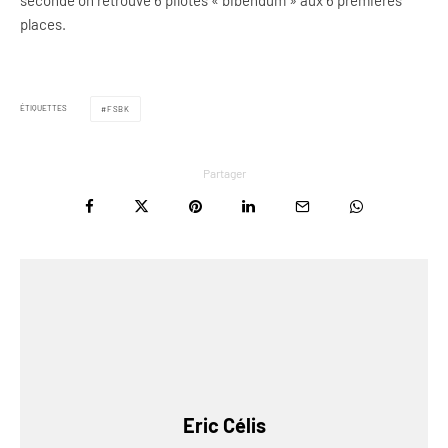
places.
ÉTIQUETTES
FSBK
Partager
Eric Célis