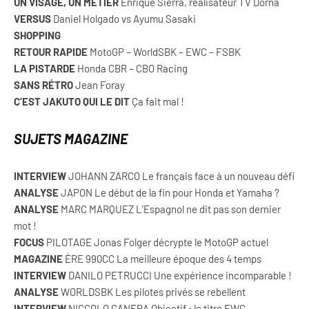
UN VISAGE, UN MÉTIER
Enrique Sierra, réalisateur TV Dorna
VERSUS
Daniel Holgado vs Ayumu Sasaki
SHOPPING
RETOUR RAPIDE
MotoGP – WorldSBK – EWC – FSBK
LA PISTARDE
Honda CBR – CBO Racing
SANS RÉTRO
Jean Foray
C’EST JAKUTO QUI LE DIT
Ça fait mal !
SUJETS MAGAZINE
INTERVIEW
JOHANN ZARCO Le français face à un nouveau défi
ANALYSE
JAPON Le début de la fin pour Honda et Yamaha ?
ANALYSE
MARC MARQUEZ L’Espagnol ne dit pas son dernier
mot !
FOCUS
PILOTAGE Jonas Folger décrypte le MotoGP actuel
MAGAZINE
ÈRE 990CC La meilleure époque des 4 temps
INTERVIEW
DANILO PETRUCCI Une expérience incomparable !
ANALYSE
WORLDSBK Les pilotes privés se rebellent
INTERVIEW
NICCOLO CANEPA Objectif : le titre EWC