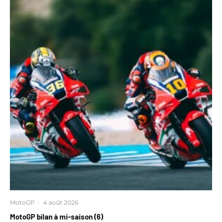
MotoGP
·
4 août 2026
MotoGP bilan à mi-saison (6)