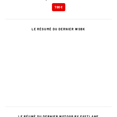
7.90 €
LE RÉSUMÉ DU DERNIER WSBK
LE RÉUMÉ DU DERNIER MOTOGP BY FASTLANE