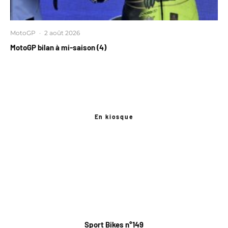
MotoGP
·
2 août 2026
MotoGP bilan à mi-saison (4)
En kiosque
Sport Bikes n°149