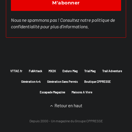
Nous ne spammons pas ! Consultez notre
politique de
confidentialité
pour plus d’informations.
VTTAE.fr
FullAttack
MX2K
Enduro Mag
Trial Mag
Trail Adventure
Génération 4×4
Génération Sans Permis
Boutique CPPRESSE
Escapade Magazine
Maisons A Vivre
Retour en haut
Depuis 2000 - Un magazine du
Groupe CPPRESSE