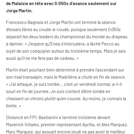
de Malaisie en tête avec 0.050s d’avance seulement sur
Jorge Martin.
Francesco Bagnaia et Jorge Martin ont terminé la séance
d’essais libres au coude-à-coude, puisque seulement 0.050s
séparait les deux leaders du championnat du monde au drapeau
à damier. « J’espère qu’Enea s’intercalera, a lâché Pecco au
sujet de son coéquipier auteur du troisième temps. Mais je sais
aussi qu’il ne me fera pas de cadeau. »
Martin était pourtant bien déterminé à prendre l’ascendant sur
son rival transalpin, mais le Madrilène a chuté en fin de séance.
« J’ai attaqué, je suis tombé… c’est un vendredi normal, a-t-il
souri en fin de journée. Je suis content d’être tombé en
chassant un chrono plutôt qu’en course. Au moins, je connais la
limite. »
Distancé en FP1, Bastianini a terminé troisième devant
Maverick Viñales, premier représentant Aprilia, et Alex Marquez.
Marc Marquez, qui avouait encore jeudi ne pas avoir le meilleur