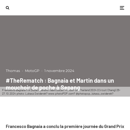
Thomas
·
MotoGP
·
1 novembre 2024
#TheRematch : Bagnaia et Martin dans un
mouchoir de poche à Sepang
Francesco Bagnaia ITA Ducati Lenovo Team Ducati MotoGP GP Thailand 2024 (Circuit Chang) 25-
27.10.2024 photo: Lukasz Swiderek? www.photoPSP.com? @photopsp_lukasz_swiderek?
Francesco Bagnaia a conclu la première journée du Grand Prix