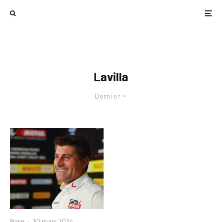
Lavilla
Dernier
Base
·
30 mars 2024