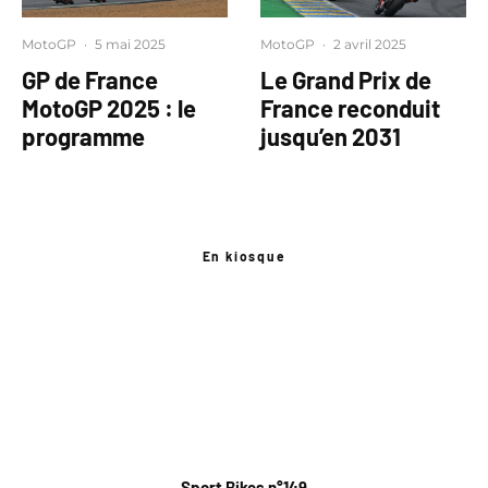
MotoGP
·
5 mai 2025
MotoGP
·
2 avril 2025
GP de France
Le Grand Prix de
MotoGP 2025 : le
France reconduit
programme
jusqu’en 2031
En kiosque
Sport Bikes n°149