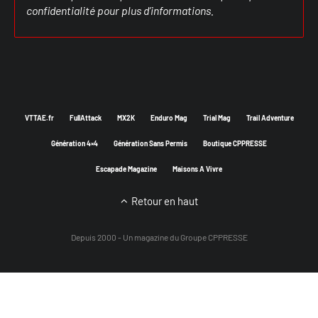
confidentialité
pour plus d’informations.
VTTAE.fr
FullAttack
MX2K
Enduro Mag
Trial Mag
Trail Adventure
Génération 4×4
Génération Sans Permis
Boutique CPPRESSE
Escapade Magazine
Maisons A Vivre
Retour en haut
Depuis 2000 - Un magazine du
Groupe CPPRESSE