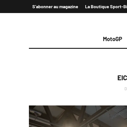
S’abonner au magazine
La Boutique Sport-B
MotoGP
EI
D