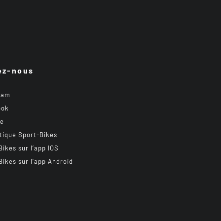
ez-nous
ram
ook
be
tique Sport-Bikes
Bikes sur l’app IOS
Bikes sur l’app Android