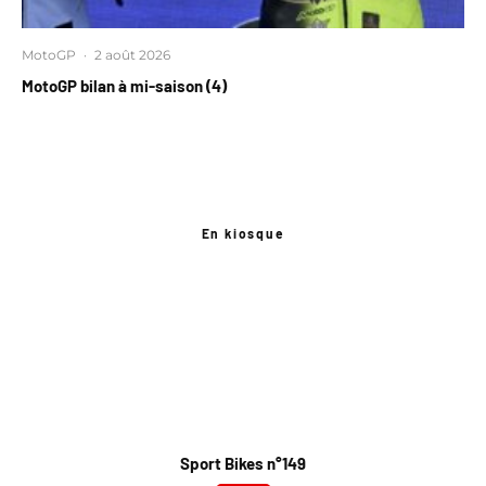
MotoGP
·
2 août 2026
MotoGP bilan à mi-saison (4)
En kiosque
Sport Bikes n°149