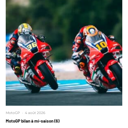
MotoGP
·
4 août 2026
MotoGP bilan à mi-saison (6)