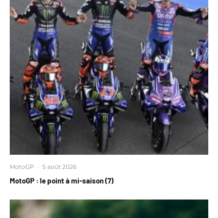
MotoGP
·
5 août 2026
MotoGP : le point à mi-saison (7)