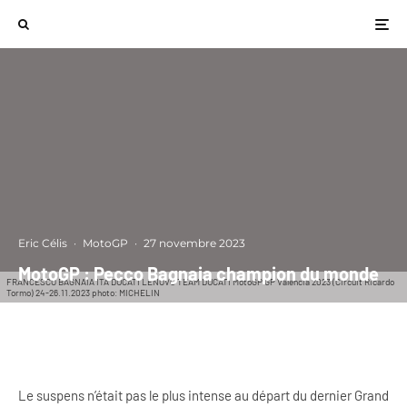
Eric Célis
·
MotoGP
·
27 novembre 2023
MotoGP : Pecco Bagnaia champion du monde
FRANCESCO BAGNAIA ITA DUCATI LENOVO TEAM DUCATI MotoGP GP Valencia 2023 (Circuit Ricardo
Tormo) 24-26.11.2023 photo: MICHELIN
Le suspens n’était pas le plus intense au départ du dernier Grand