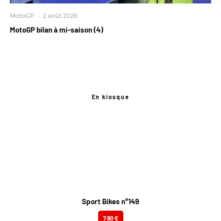
MotoGP
·
2 août 2026
MotoGP bilan à mi-saison (4)
En kiosque
Sport Bikes n°149
7.90 €