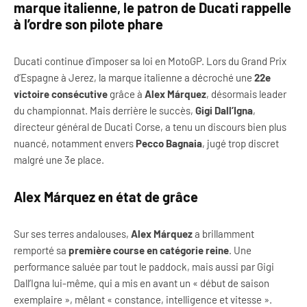
marque italienne, le patron de Ducati rappelle
à l’ordre son pilote phare
Ducati continue d’imposer sa loi en MotoGP. Lors du Grand Prix
d’Espagne à Jerez, la marque italienne a décroché une
22e
victoire consécutive
grâce à
Alex Márquez
, désormais leader
du championnat. Mais derrière le succès,
Gigi Dall’Igna
,
directeur général de Ducati Corse, a tenu un discours bien plus
nuancé, notamment envers
Pecco Bagnaia
, jugé trop discret
malgré une 3e place.
Alex Márquez en état de grâce
Sur ses terres andalouses,
Alex Márquez
a brillamment
remporté sa
première course en catégorie reine
. Une
performance saluée par tout le paddock, mais aussi par Gigi
Dall’Igna lui-même, qui a mis en avant un « début de saison
exemplaire », mêlant « constance, intelligence et vitesse ».