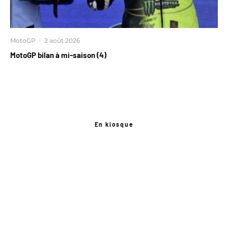
MotoGP
·
2 août 2026
MotoGP bilan à mi-saison (4)
En kiosque