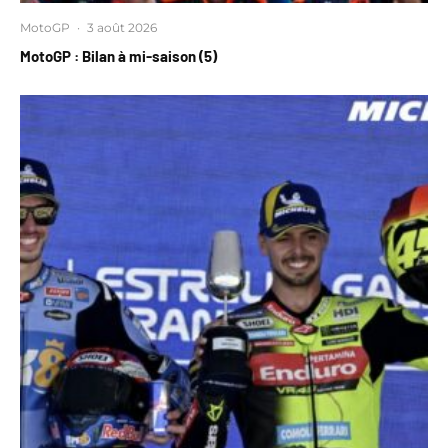
MotoGP
·
3 août 2026
MotoGP : Bilan à mi-saison (5)