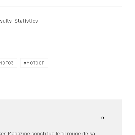
sults+Statistics
MOTO3
MOTOGP
es Magazine constitue le fil rouge de sa