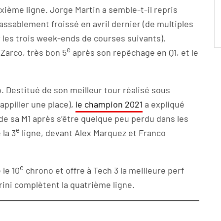
ième ligne. Jorge Martin a semble-t-il repris
passablement froissé en avril dernier (de multiples
r les trois week-ends de courses suivants).
e
Zarco, très bon 5
après son repêchage en Q1, et le
 Destitué de son meilleur tour réalisé sous
appiller une place),
le champion 2021
a expliqué
 de sa M1 après s’être quelque peu perdu dans les
e
 la 3
ligne, devant Alex Marquez et Franco
e
 le 10
chrono et offre à Tech 3 la meilleure perf
rini complètent la quatrième ligne.