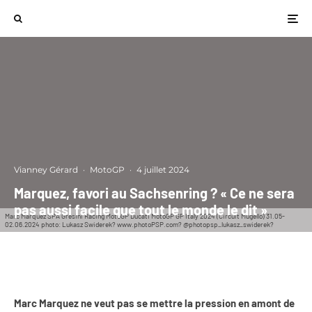
Vianney Gérard
·
MotoGP
·
4 juillet 2024
Marquez, favori au Sachsenring ? « Ce ne sera
pas aussi facile que tout le monde le dit »
Marc Marquez SPA Gresini Racing MotoGP Ducati MotoGP GP Italy 2024 (Circuit Mugello) 31.05-
02.06.2024 photo: Lukasz Swiderek? www.photoPSP.com? @photopsp_lukasz_swiderek?
Marc Marquez ne veut pas se mettre la pression en amont de