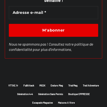
semaine !
Nous ne spammons pas ! Consultez notre
politique de
confidentialité
pour plus d’informations.
VTTAE.fr
FullAttack
MX2K
Enduro Mag
Trial Mag
Trail Adventure
Génération 4×4
Génération Sans Permis
Boutique CPPRESSE
Escapade Magazine
Maisons A Vivre