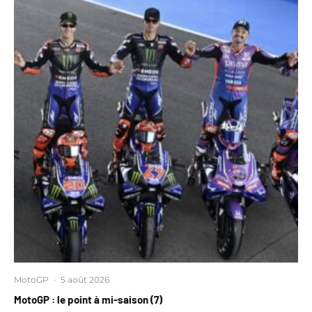
MotoGP
·
5 août 2026
MotoGP : le point à mi-saison (7)