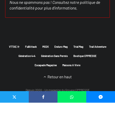
Nous ne spammons pas ! Consultez notre
politique de
confidentialité
pour plus d’informations.
VTTAE.fr
FullAttack
MX2K
Enduro Mag
Trial Mag
Trail Adventure
Génération 4×4
Génération Sans Permis
Boutique CPPRESSE
Escapade Magazine
Maisons A Vivre
Retour en haut
Depuis 2000 - Un magazine du
Groupe CPPRESSE