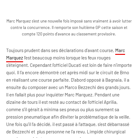
Marc Marquez s’est une nouvelle fois imposé sans vraiment à avoir lutter
contre la concurrence. Il remporte son huitième GP cette saison et
compte 120 points d’avance au classement provisoire.
Toujours prudent dans ses déclarations d’avant course,
Marc
Marquez
l’est beaucoup moins lorsque les feux rouges
s’éteignent. Cependant l’officiel Ducati est loin de faire n’importe
quoi. Il l’a encore démontré cet après midi sur le circuit de Brno
en réalisant une course parfaite. D’abord opposé à Bagnaia, il a
ensuite du composer avec un Marco Bezzechi des grands jours.
Il en fallait plus pour inquiéter Marc Marquez. Pendant une
dizaine de tours il est resté au contact de l’officiel Aprilia,
comme s’il gérait à minima ses pneus ou plus surement sa
pression pneumatique afin d’éviter la problématique de la veille.
Une fois qu’il l’a décidé, il est passé à l’attaque, s’est débarrassé
de Bezzechi et plus personne ne l’a revu. Limpide chirurgical