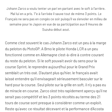
Johann Zarco a voulu tenter un pari en partant avec le soft à l’arrière.
Mal lui en a pris. 1″e à l’arrivée il sauve tout de même 3 points. Le
Français ne sera pas en congès ce soir puisqu’il va s’envoler en milieu de
semaine pour le Japon en vue de sa participation aux 8 Heures de
Suzuka début aout.
Comme c’est souvent le cas Johann Zarco est un peu à la marge
du peloton du MotoGP. A Brno le pilote Honda LCR a un peu
fonctionné comme en Allemagne c’est-à-dire à contre courant
du reste du peloton. Si le soft pouvait avoir du sens pour la
course Sprint, le reprendre aujourd’hui pour le Grand Prix
semblait un très osé. D’autant plus qu’hier, le français avait
laissé entendre qu’il envisageait sérieusement basculer sur le
hard pour la course. Seul pilote sur la grille en soft, il n’y a pas eu
de miracle en course. Zarco s’est très rapidement aperçu qu’il ne
serait pas compétitif et les 3 points récoltés au terme des 21
tours de course sont presque à considérer comme un exploit.
Reste qu’avec ce résultat décevant et la performance d’Acosta