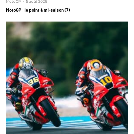
MotoGP
·
5 août 2026
MotoGP : le point à mi-saison (7)