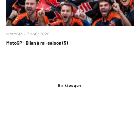
MotoGP
·
3 août 2026
MotoGP : Bilan à mi-saison (5)
En kiosque