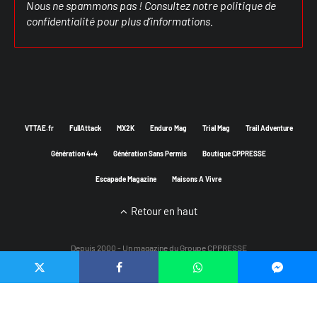
Nous ne spammons pas ! Consultez notre
politique de
confidentialité
pour plus d’informations.
VTTAE.fr
FullAttack
MX2K
Enduro Mag
Trial Mag
Trail Adventure
Génération 4×4
Génération Sans Permis
Boutique CPPRESSE
Escapade Magazine
Maisons A Vivre
Retour en haut
Depuis 2000 - Un magazine du
Groupe CPPRESSE