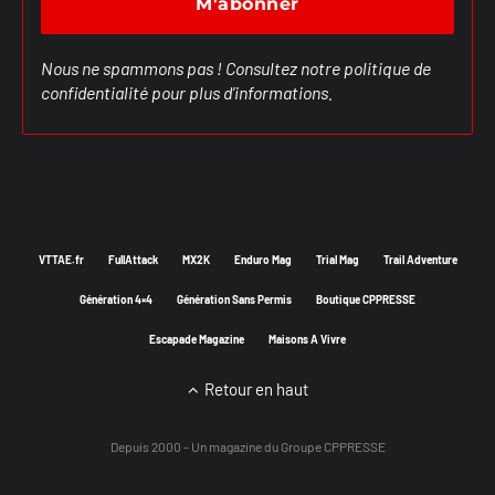
Nous ne spammons pas ! Consultez notre
politique de
confidentialité
pour plus d’informations.
VTTAE.fr
FullAttack
MX2K
Enduro Mag
Trial Mag
Trail Adventure
Génération 4×4
Génération Sans Permis
Boutique CPPRESSE
Escapade Magazine
Maisons A Vivre
Retour en haut
Depuis 2000 - Un magazine du
Groupe CPPRESSE