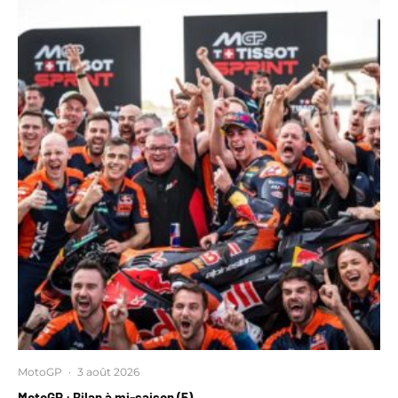
MotoGP
·
3 août 2026
MotoGP : Bilan à mi-saison (5)