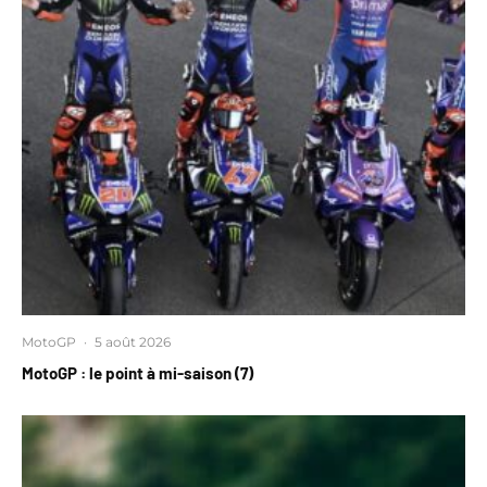
MotoGP
·
5 août 2026
MotoGP : le point à mi-saison (7)