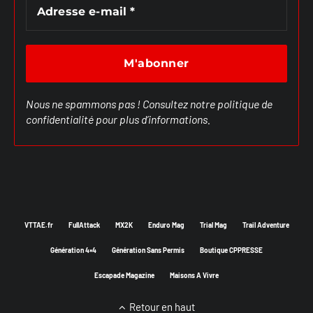
Nous ne spammons pas ! Consultez notre
politique de
confidentialité
pour plus d’informations.
VTTAE.fr
FullAttack
MX2K
Enduro Mag
Trial Mag
Trail Adventure
Génération 4×4
Génération Sans Permis
Boutique CPPRESSE
Escapade Magazine
Maisons A Vivre
Retour en haut