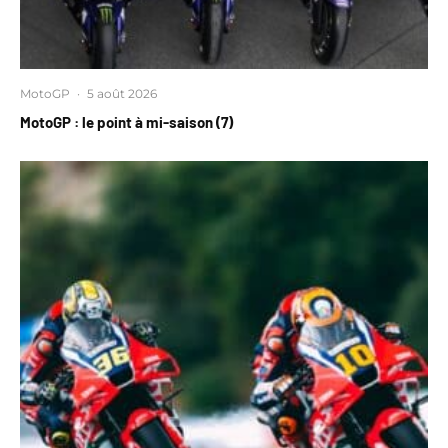
MotoGP
·
5 août 2026
MotoGP : le point à mi-saison (7)