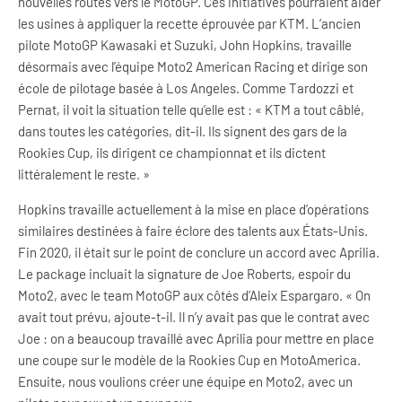
nouvelles routes vers le MotoGP. Ces initiatives pourraient aider
les usines à appliquer la recette éprouvée par KTM. L’ancien
pilote MotoGP Kawasaki et Suzuki, John Hopkins, travaille
désormais avec l’équipe Moto2 American Racing et dirige son
école de pilotage basée à Los Angeles. Comme Tardozzi et
Pernat, il voit la situation telle qu’elle est : « KTM a tout câblé,
dans toutes les catégories, dit-il. Ils signent des gars de la
Rookies Cup, ils dirigent ce championnat et ils dictent
littéralement le reste. »
Hopkins travaille actuellement à la mise en place d’opérations
similaires destinées à faire éclore des talents aux États-Unis.
Fin 2020, il était sur le point de conclure un accord avec Aprilia.
Le package incluait la signature de Joe Roberts, espoir du
Moto2, avec le team MotoGP aux côtés d’Aleix Espargaro. « On
avait tout prévu, ajoute-t-il. Il n’y avait pas que le contrat avec
Joe : on a beaucoup travaillé avec Aprilia pour mettre en place
une coupe sur le modèle de la Rookies Cup en MotoAmerica.
Ensuite, nous voulions créer une équipe en Moto2, avec un