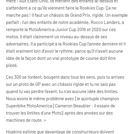
mère ! Aux États-Unis, ils mettent des enfants là-dessus et
s’attendent à ce qu’ils viennent faire la Rookies Cup. Ça ne
marche pas ! Il faut un châssis de Grand Prix, rigide. Un exemple
parfait : l’un des enfants de notre académie, Rocco Landers, a
remporté la MotoAmerica Junior Cup 2019 et 2020 sur ces
motos. Il était clairement un niveau au-dessus de ses
adversaires. Il a participé à la Rookies Cup l’année dernière et il
était vraiment loin d’avoir le rythme, parce qu’il n’avait aucune
idée de la façon dont un vrai prototype de course doit être
piloté.
Ces 300 se tordent, bougent dans tous les sens, puis tu arrives
sur un proto de GP avec un châssis rigide et tu ne sais pas
quand tu vas perdre l’avant, tu n’as aucune idée des limites.
Nous avons le même problème avec [le quintuple champion
Superbike MotoAmerica] Cameron Beaubier : il essaie de
trouver les limites d’une Moto2 après des années sur des
machines de route. »
Hopkins estime que davantage de constructeurs doivent