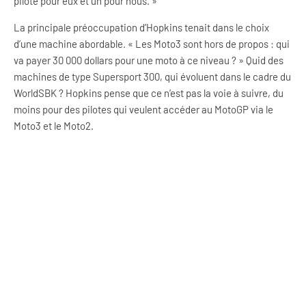
pilote pour eux et un pour nous. »
La principale préoccupation d’Hopkins tenait dans le choix
d’une machine abordable. « Les Moto3 sont hors de propos : qui
va payer 30 000 dollars pour une moto à ce niveau ? » Quid des
machines de type Supersport 300, qui évoluent dans le cadre du
WorldSBK ? Hopkins pense que ce n’est pas la voie à suivre, du
moins pour des pilotes qui veulent accéder au MotoGP via le
Moto3 et le Moto2.