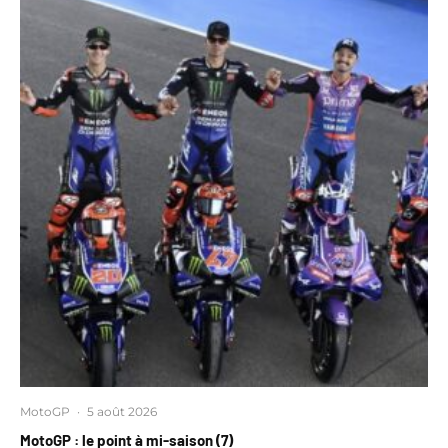
MotoGP
·
5 août 2026
MotoGP : le point à mi-saison (7)