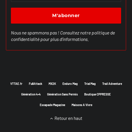
Nous ne spammons pas ! Consultez notre
politique de
confidentialité
pour plus d’informations.
VTTAE.fr
FullAttack
MX2K
Enduro Mag
Trial Mag
Trail Adventure
Génération 4×4
Génération Sans Permis
Boutique CPPRESSE
Escapade Magazine
Maisons A Vivre
Retour en haut