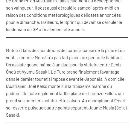
Le Grand Prix d’Australie n’a pas seulement eu d’exceptionnel
son vainqueur. Il s’est aussi déroulé le samedi après-midi en
raison des conditions météorologiques délicates annoncées
pour le dimanche. D’ailleurs, le Sprint qui devait se dérouler le
lendemain du GP a finalement été annulé.
Moto3 : Dans des conditions délicates à cause de la pluie et du
vent, la course Moto3 n’a pas fait place au spectacle habituel.
On assiste quand même à un duel pour la victoire entre Deniz
Öncü et Ayumu Sasaki. Le Turc prend finalement l’avantage
dans le dernier tour et s’impose devant le Japonais. A domicile,
l’Australien Joël Kelso monte sur la troisième marche du
podium. On note également la 10e place de Lorenzo Fellon, qui
prend ses premiers points cette saison. Au championnat l’écart
se resserre puisque quatre points séparent Jaume Masia (8e) et
Sasaki.