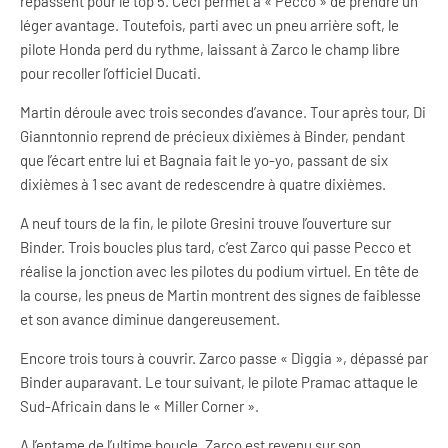
repassent pour le top 5. Ceci permet à « Pecco » de prendre un
léger avantage. Toutefois, parti avec un pneu arrière soft, le
pilote Honda perd du rythme, laissant à Zarco le champ libre
pour recoller l’officiel Ducati.
Martin déroule avec trois secondes d’avance. Tour après tour, Di
Gianntonnio reprend de précieux dixièmes à Binder, pendant
que l’écart entre lui et Bagnaia fait le yo-yo, passant de six
dixièmes à 1 sec avant de redescendre à quatre dixièmes.
A neuf tours de la fin, le pilote Gresini trouve l’ouverture sur
Binder. Trois boucles plus tard, c’est Zarco qui passe Pecco et
réalise la jonction avec les pilotes du podium virtuel. En tête de
la course, les pneus de Martin montrent des signes de faiblesse
et son avance diminue dangereusement.
Encore trois tours à couvrir. Zarco passe « Diggia », dépassé par
Binder auparavant. Le tour suivant, le pilote Pramac attaque le
Sud-Africain dans le « Miller Corner ».
A l’entame de l’ultime boucle, Zarco est revenu sur son