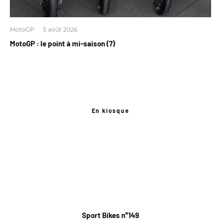
MotoGP
·
5 août 2026
MotoGP : le point à mi-saison (7)
En kiosque
Sport Bikes n°149