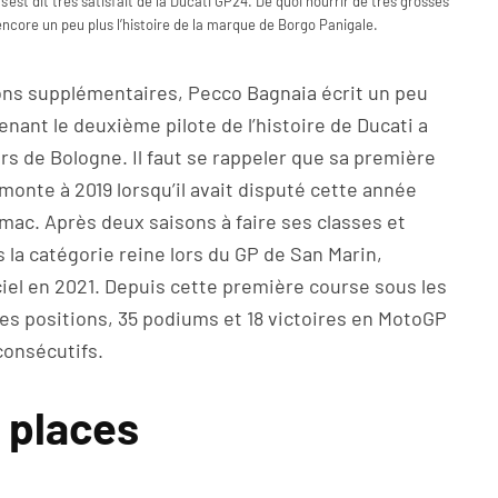
est dit très satisfait de la Ducati GP24. De quoi nourrir de très grosses
core un peu plus l’histoire de la marque de Borgo Panigale.
ons supplémentaires, Pecco Bagnaia écrit un peu
venant le deuxième pilote de l’histoire de Ducati a
rs de Bologne. Il faut se rappeler que sa première
onte à 2019 lorsqu’il avait disputé cette année
mac. Après deux saisons à faire ses classes et
la catégorie reine lors du GP de San Marin,
iciel en 2021. Depuis cette première course sous les
es positions, 35 podiums et 18 victoires en MotoGP
consécutifs.
x places