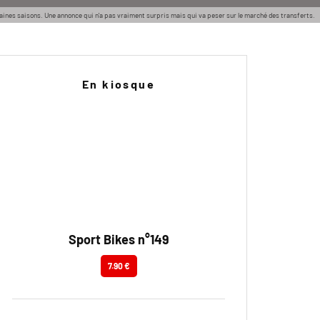
ines saisons. Une annonce qui n'a pas vraiment surpris mais qui va peser sur le marché des transferts.
En kiosque
Sport Bikes n°149
7.90 €