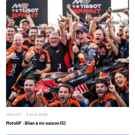
MotoGP
·
3 août 2026
MotoGP : Bilan à mi-saison (5)