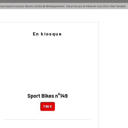
nd une proposition pour devenir pilote de développement. Une piste qui le mènerait tout droit chez Yamaha.
En kiosque
Sport Bikes n°149
7.90 €