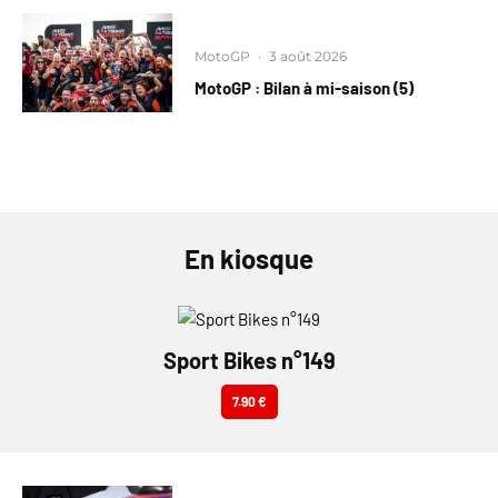
MotoGP
·
3 août 2026
MotoGP : Bilan à mi-saison (5)
En kiosque
Sport Bikes n°149
7.90 €