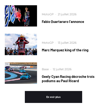
MotoGP
·
21 juillet 2026
Fabio Quartararo l’annonce
MotoGP
·
13 juillet 2026
Marc Marquez king of the ring
Base
·
12 juillet 2026
Geely Cyan Racing décroche trois
podiums au Paul Ricard
En voir plus