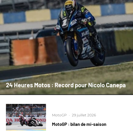
24 Heures Motos : Record pour Nicolo Canepa
MotoGP
·
29 juillet 2026
MotoGP : bilan de mi-saison