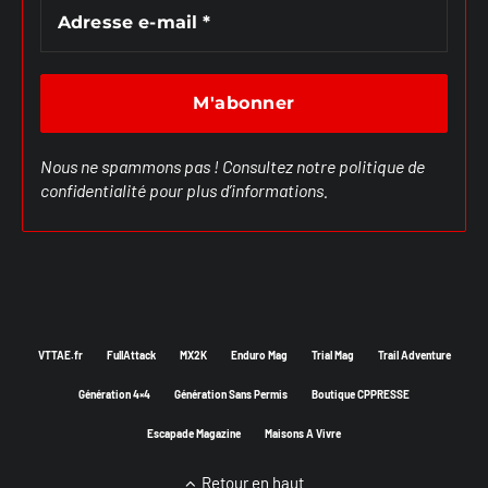
Nous ne spammons pas ! Consultez notre
politique de
confidentialité
pour plus d’informations.
VTTAE.fr
FullAttack
MX2K
Enduro Mag
Trial Mag
Trail Adventure
Génération 4×4
Génération Sans Permis
Boutique CPPRESSE
Escapade Magazine
Maisons A Vivre
Retour en haut