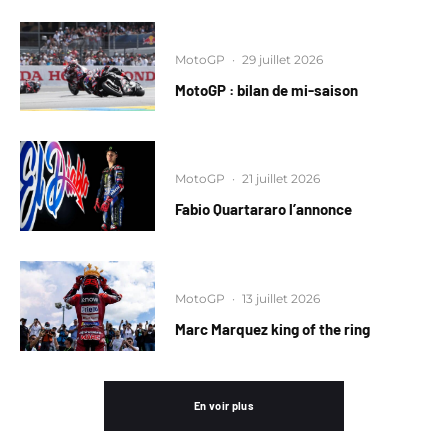
MotoGP
·
29 juillet 2026
MotoGP : bilan de mi-saison
MotoGP
·
21 juillet 2026
Fabio Quartararo l’annonce
MotoGP
·
13 juillet 2026
Marc Marquez king of the ring
En voir plus