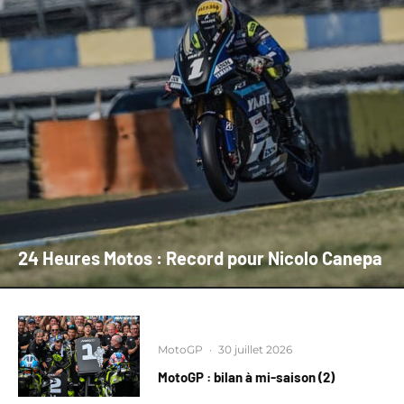
24 Heures Motos : Record pour Nicolo Canepa
MotoGP
·
30 juillet 2026
MotoGP : bilan à mi-saison (2)