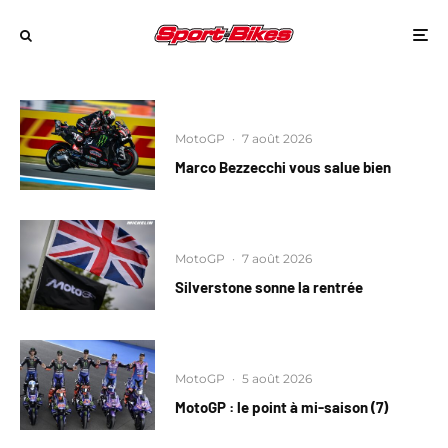
MotoGP
·
7 août 2026
Marco Bezzecchi vous salue bien
MotoGP
·
7 août 2026
Silverstone sonne la rentrée
MotoGP
·
5 août 2026
MotoGP : le point à mi-saison (7)