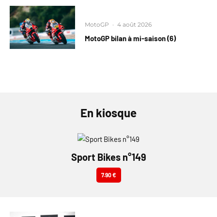
MotoGP
·
4 août 2026
MotoGP bilan à mi-saison (6)
En kiosque
Sport Bikes n°149
7.90 €