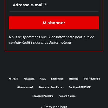
Nous ne spammons pas ! Consultez notre
politique de
confidentialité
pour plus d’informations.
VTTAE.fr
FullAttack
MX2K
Enduro Mag
Trial Mag
Trail Adventure
Génération 4×4
Génération Sans Permis
Boutique CPPRESSE
Escapade Magazine
Maisons A Vivre
Retour en haut