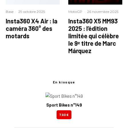
Base
·
29 octobre 2025
MotoGP
·
26 novembre 2025
Insta360 X4 Air : la
Insta360 X5 MM93
caméra 360° des
2025 : l’édition
motards
limitée qui célèbre
le 9ᵉ titre de Marc
Márquez
En kiosque
Sport Bikes n°149
7.90 €