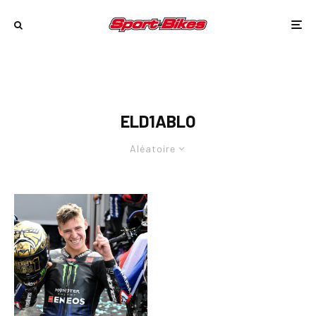
ELD1ABLO
Aléatoire