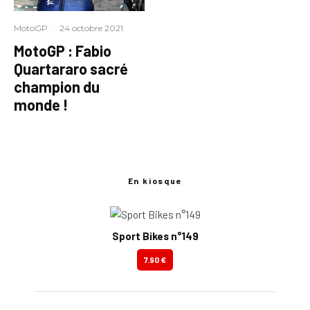
MotoGP
·
24 octobre 2021
MotoGP : Fabio
Quartararo sacré
champion du
monde !
En kiosque
Sport Bikes n°149
7.90 €